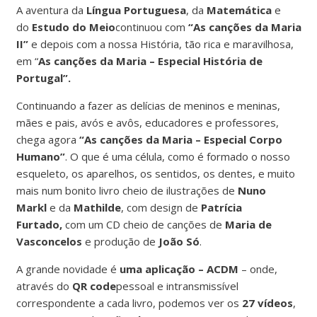
A aventura da
Língua Portuguesa
, da
Matemática
e
do
Estudo do Meio
continuou com
“As canções da Maria
II”
e depois com a nossa História, tão rica e maravilhosa,
em “
As canções da Maria – Especial História de
Portugal”.
Continuando a fazer as delícias de meninos e meninas,
mães e pais, avós e avôs, educadores e professores,
chega agora
“As canções da Maria – Especial Corpo
Humano”
. O que é uma célula, como é formado o nosso
esqueleto, os aparelhos, os sentidos, os dentes, e muito
mais num bonito livro cheio de ilustrações de
Nuno
Markl
e da
Mathilde
, com design de
Patrícia
Furtado,
com um CD cheio de canções de
Maria de
Vasconcelos
e produção de
João Só
.
A grande novidade é
uma aplicação – ACDM
– onde,
através do
QR code
pessoal e intransmissível
correspondente a cada livro, podemos ver os
27 vídeos
,