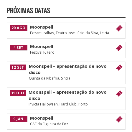
PRÓXIMAS DATAS
Moonspell
20 AGO
Extramuralhas, Teatro José Lúcio da Silva, Leiria
Moonspell
4 SET
Festival F, Faro
Moonspell – apresentação de novo
12 SET
disco
Quinta da Ribafria, Sintra
Moonspell – apresentação do novo
31 OUT
disco
Invicta Halloween, Hard Club, Porto
Moonspell
9 JAN
CAE da Figueira da Foz