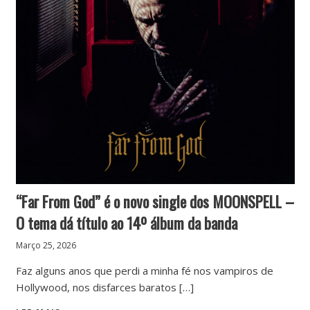
“Far From God” é o novo single dos MOONSPELL –
O tema dá título ao 14º álbum da banda
Março 25, 2026
Faz alguns anos que perdi a minha fé nos vampiros de
Hollywood, nos disfarces baratos […]